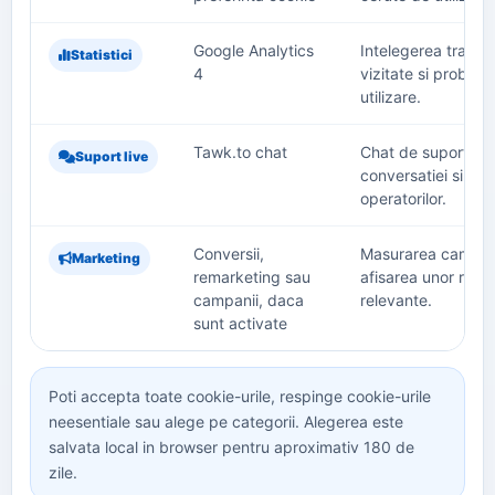
Google Analytics
Intelegerea traficul
Statistici
4
vizitate si problem
utilizare.
Tawk.to chat
Chat de suport, m
Suport live
conversatiei si dis
operatorilor.
Conversii,
Masurarea campanii
Marketing
remarketing sau
afisarea unor recl
campanii, daca
relevante.
sunt activate
Poti accepta toate cookie-urile, respinge cookie-urile
neesentiale sau alege pe categorii. Alegerea este
salvata local in browser pentru aproximativ 180 de
zile.