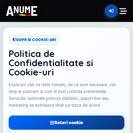
GDPR SI COOKIE-URI
Politica de
Confidentialitate si
Cookie-uri
Explicam clar ce date folosim, de ce sunt necesare, cat
timp le pastram si cum iti poti controla preferintele.
Serviciile optionale precum statistici, suport live sau
marketing se activeaza doar pe baza de acord.
Setari cookie