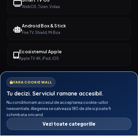
WebOS, Tizen, Vidaa
Android Box & Stick
Fire TV, Shield, Mi Box
Ecosistemul Apple
Apple TV 4K, iPad, iOS
FARA COOKIE WALL
SUPORT DEDICAT
Tu decizi. Serviciul ramane accesibil.
Nu conditionam accesul de acceptarea cookie-urilor
ajutor@anume.ro
neesentiale. Alegerea se salveaza 180 de zile si poate fi
schimbata oricand.
Timp mediu de răspuns 2-4h
Vezi toate categoriile
Program Zilnic
10:00 - 20:00 (Ora DE)