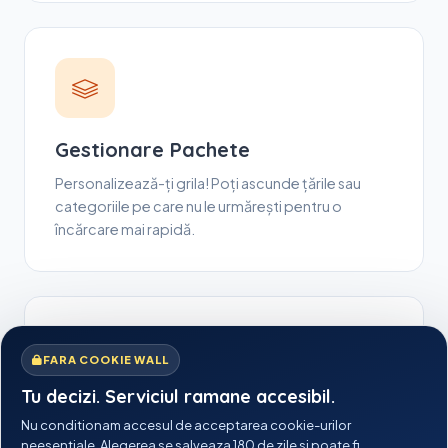
Gestionare Pachete
Personalizează-ți grila! Poți ascunde țările sau
categoriile pe care nu le urmărești pentru o
încărcare mai rapidă.
FARA COOKIE WALL
Tu decizi. Serviciul ramane accesibil.
Instant Delete MAC
Nu conditionam accesul de acceptarea cookie-urilor
neesentiale. Alegerea se salveaza 180 de zile si poate fi