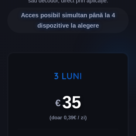
sau decodor, direct prin aplicație.
Acces posibil simultan până la 4
dispozitive la alegere
3 LUNI
35
€
(doar 0,39€ / zi)