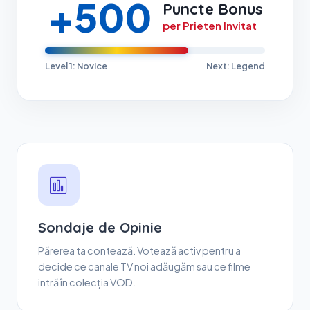
+500
Puncte Bonus
per Prieten Invitat
Level 1: Novice
Next: Legend
Sondaje de Opinie
Părerea ta contează. Votează activ pentru a
decide ce canale TV noi adăugăm sau ce filme
intră în colecția VOD.