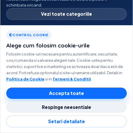
Control total. Ți-ai schimbat televizorul?
schimbata oricand.
Resetează MAC-ul dispozitivului instant, fără a mai
Vezi toate categoriile
contacta suportul.
CONTROL COOKIE
Alege cum folosim cookie-urile
Folosim cookie-uri necesare pentru autentificare, securitate,
cos/comanda si salvarea alegerii tale. Cookie-urile pentru
statistici, suport live si marketing se activeaza doar daca esti de
Reload Playlist
acord. Poti refuza optionalul si site-ul ramane utilizabil. Detalii in
Politica de Cookie
si in
Termeni & Conditii
.
Probleme cu lista? Apasă butonul "Reîncarcă" din
dreptul dispozitivului și lista se actualizează
Accepta toate
automat pe TV.
Respinge neesentiale
Setari detaliate